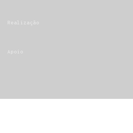
Realização
Apoio
Home
Sobre
Estratégia
Ecossistema
Cronologia
Riscos e Recomendações